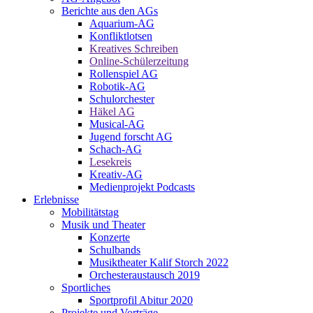
Berichte aus den AGs
Aquarium-AG
Konfliktlotsen
Kreatives Schreiben
Online-Schülerzeitung
Rollenspiel AG
Robotik-AG
Schulorchester
Häkel AG
Musical-AG
Jugend forscht AG
Schach-AG
Lesekreis
Kreativ-AG
Medienprojekt Podcasts
Erlebnisse
Mobilitätstag
Musik und Theater
Konzerte
Schulbands
Musiktheater Kalif Storch 2022
Orchesteraustausch 2019
Sportliches
Sportprofil Abitur 2020
Projekte und Vorträge