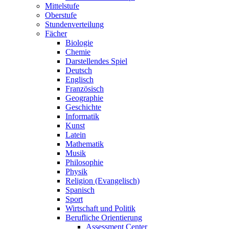
Mittelstufe
Oberstufe
Stundenverteilung
Fächer
Biologie
Chemie
Darstellendes Spiel
Deutsch
Englisch
Französisch
Geographie
Geschichte
Informatik
Kunst
Latein
Mathematik
Musik
Philosophie
Physik
Religion (Evangelisch)
Spanisch
Sport
Wirtschaft und Politik
Berufliche Orientierung
Assessment Center