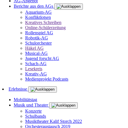
AG-Angebot
Berichte aus den AGs
Aquarium-AG
Konfliktlotsen
Kreatives Schreiben
Online-Schülerzeitung
Rollenspiel AG
Robotik-AG
Schulorchester
Häkel AG
Musical-AG
Jugend forscht AG
Schach-AG
Lesekreis
Kreativ-AG
Medienprojekt Podcasts
Erlebnisse
Mobilitätstag
Musik und Theater
Konzerte
Schulbands
Musiktheater Kalif Storch 2022
Orchesteraustausch 2019