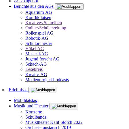
AG-Angebot
Berichte aus den AGs
Aquarium-AG
Konfliktlotsen
Kreatives Schreiben
Online-Schülerzeitung
Rollenspiel AG
Robotik-AG
Schulorchester
Häkel AG
Musical-AG
Jugend forscht AG
Schach-AG
Lesekreis
Kreativ-AG
Medienprojekt Podcasts
Erlebnisse
Mobilitätstag
Musik und Theater
Konzerte
Schulbands
Musiktheater Kalif Storch 2022
Orchesteraustausch 2019