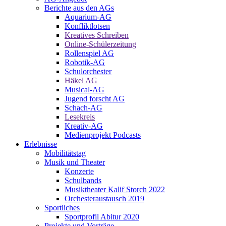
Berichte aus den AGs
Aquarium-AG
Konfliktlotsen
Kreatives Schreiben
Online-Schülerzeitung
Rollenspiel AG
Robotik-AG
Schulorchester
Häkel AG
Musical-AG
Jugend forscht AG
Schach-AG
Lesekreis
Kreativ-AG
Medienprojekt Podcasts
Erlebnisse
Mobilitätstag
Musik und Theater
Konzerte
Schulbands
Musiktheater Kalif Storch 2022
Orchesteraustausch 2019
Sportliches
Sportprofil Abitur 2020
Projekte und Vorträge