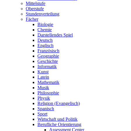
Mittelstufe
Oberstufe
Stundenverteilung
Fächer
Biologie
Chemie
Darstellendes Spiel
Deutsch
Englisch
Französisch
Geographie
Geschichte
Informatik
Kunst
Latein
Mathematik
Musik
Philosophie
Physik
Religion (Evangelisch)
Spanisch
Sport
Wirtschaft und Politik
Berufliche Orientierung
Assessment Center