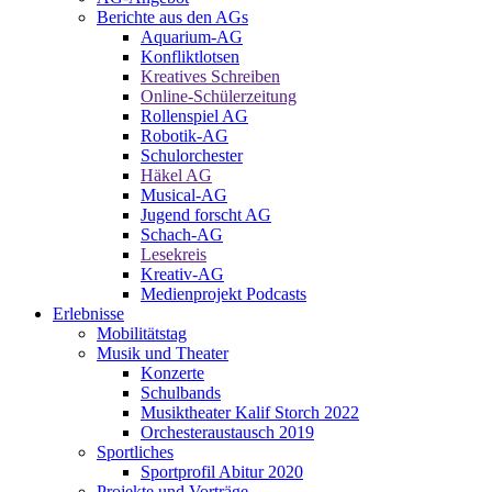
Berichte aus den AGs
Aquarium-AG
Konfliktlotsen
Kreatives Schreiben
Online-Schülerzeitung
Rollenspiel AG
Robotik-AG
Schulorchester
Häkel AG
Musical-AG
Jugend forscht AG
Schach-AG
Lesekreis
Kreativ-AG
Medienprojekt Podcasts
Erlebnisse
Mobilitätstag
Musik und Theater
Konzerte
Schulbands
Musiktheater Kalif Storch 2022
Orchesteraustausch 2019
Sportliches
Sportprofil Abitur 2020
Projekte und Vorträge