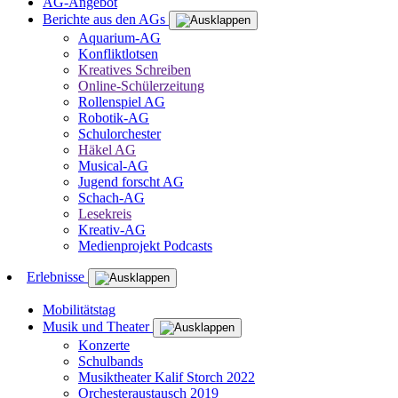
AG-Angebot
Berichte aus den AGs
Aquarium-AG
Konfliktlotsen
Kreatives Schreiben
Online-Schülerzeitung
Rollenspiel AG
Robotik-AG
Schulorchester
Häkel AG
Musical-AG
Jugend forscht AG
Schach-AG
Lesekreis
Kreativ-AG
Medienprojekt Podcasts
Erlebnisse
Mobilitätstag
Musik und Theater
Konzerte
Schulbands
Musiktheater Kalif Storch 2022
Orchesteraustausch 2019