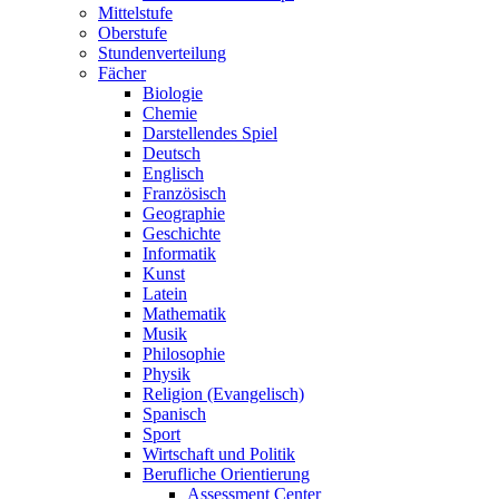
Mittelstufe
Oberstufe
Stundenverteilung
Fächer
Biologie
Chemie
Darstellendes Spiel
Deutsch
Englisch
Französisch
Geographie
Geschichte
Informatik
Kunst
Latein
Mathematik
Musik
Philosophie
Physik
Religion (Evangelisch)
Spanisch
Sport
Wirtschaft und Politik
Berufliche Orientierung
Assessment Center